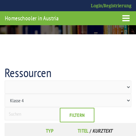
Login/Registrierung
Homeschooler in Austria
Ressourcen
FILTERN
TYP
TITEL
/
KURZTEXT