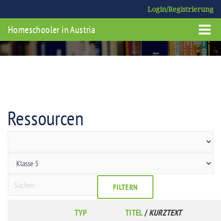
Login/Registrierung
Homeschooler in Austria
Ressourcen
FILTERN
TYP
TITEL
/
KURZTEXT