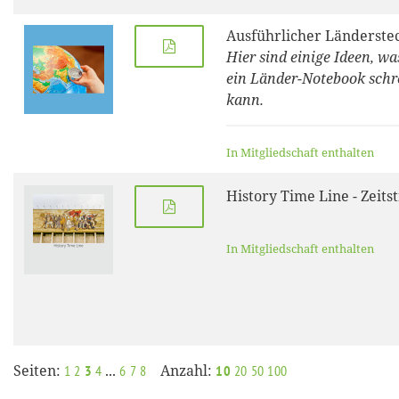
Ausführlicher Länderste
Hier sind einige Ideen, w
ein Länder-Notebook schr
kann.
In Mitgliedschaft enthalten
History Time Line - Zeits
In Mitgliedschaft enthalten
Seiten:
...
Anzahl:
1
2
3
4
6
7
8
10
20
50
100