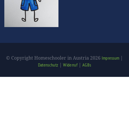
© Copyright Homeschooler in Austria 2026
|
Impressum
|
|
Datenschutz
Widerruf
AGBs