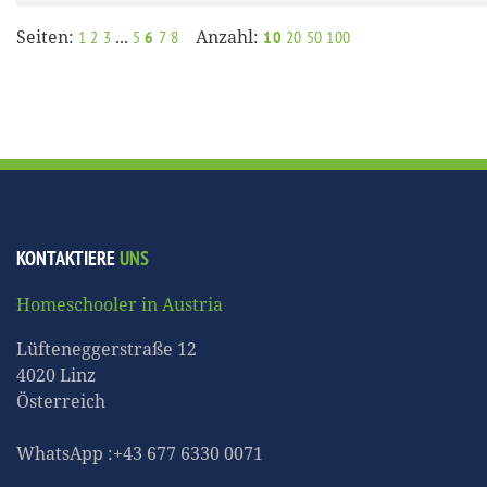
Seiten:
...
Anzahl:
1
2
3
5
6
7
8
10
20
50
100
KONTAKTIERE
UNS
Homeschooler in Austria
Lüfteneggerstraße 12
4020 Linz
Österreich
WhatsApp :+43 677 6330 0071