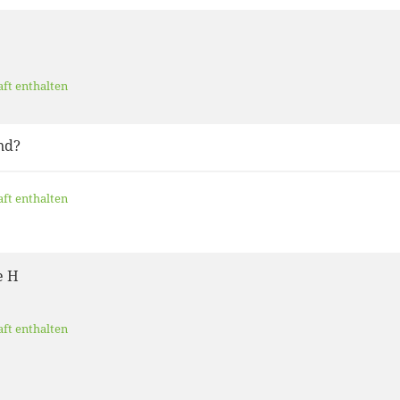
aft enthalten
nd?
aft enthalten
e H
aft enthalten