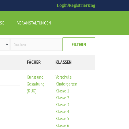
Login/Registrierung
SE
VERANSTALTUNGEN
FILTERN
FÄCHER
KLASSEN
Kunst und
Vorschule
Gestaltung
Kindergarten
(KUG)
Klasse 1
Klasse 2
Klasse 3
Klasse 4
Klasse 5
Klasse 6