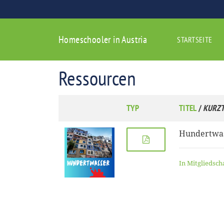
Homeschooler in Austria
STARTSEITE
Ressourcen
TYP
TITEL
/
KURZT
Hundertwa
In Mitgliedsch