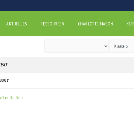
AKTUELLES
RESSOURCEN
CHARLOTTE MASON
KUR
EXT
sser
aft enthalten