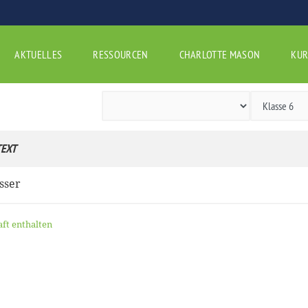
AKTUELLES
RESSOURCEN
CHARLOTTE MASON
KUR
EXT
sser
aft enthalten