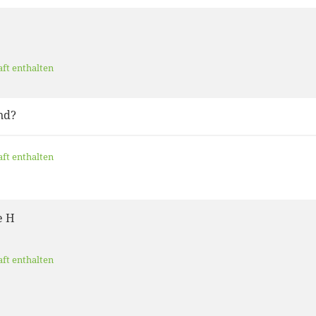
aft enthalten
nd?
aft enthalten
e H
aft enthalten