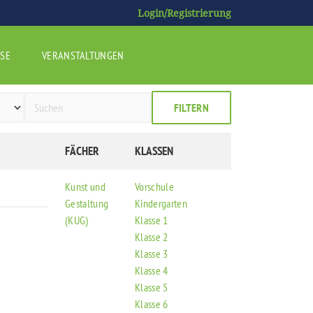
Login/Registrierung
SE
VERANSTALTUNGEN
FILTERN
FÄCHER
KLASSEN
Kunst und
Vorschule
Gestaltung
Kindergarten
(KUG)
Klasse 1
Klasse 2
Klasse 3
Klasse 4
Klasse 5
Klasse 6