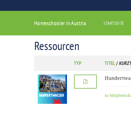
Homeschooler in Austria
STARTSEITE
Ressourcen
TYP
TITEL
/
KURZT
Hundertwa
In Mitgliedsch