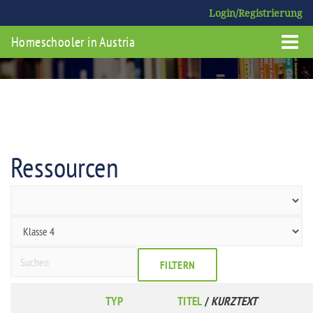
Login/Registrierung
Homeschooler in Austria
Ressourcen
FILTERN
TYP
TITEL
/
KURZTEXT