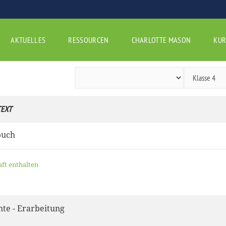
AKTUELLES
RESSOURCEN
CHARLOTTE MASON
KUR
EXT
buch
aft enthalten
hte - Erarbeitung