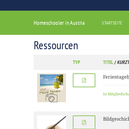
Homeschooler in Austria
STARTSEITE
Ressourcen
TYP
TITEL
/
KURZT
Ferientage
In Mitgliedsch
Bildgeschic