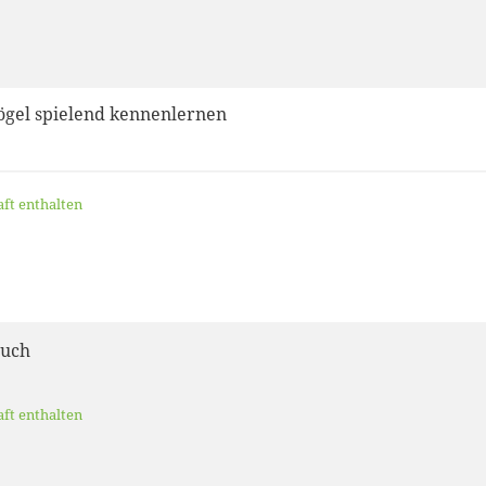
ögel spielend kennenlernen
aft enthalten
buch
aft enthalten