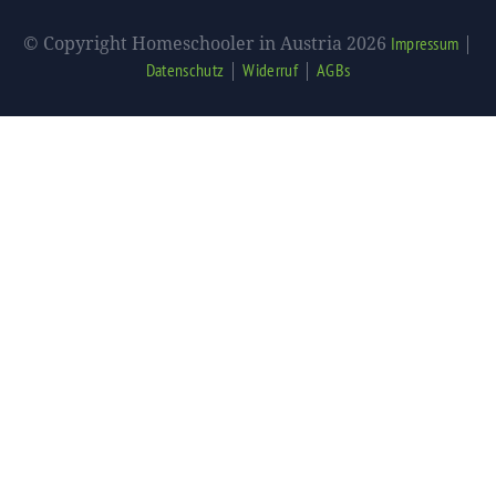
© Copyright Homeschooler in Austria 2026
|
Impressum
|
|
Datenschutz
Widerruf
AGBs