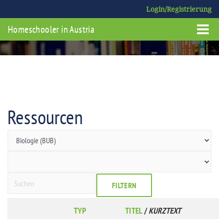
Login/Registrierung
Homeschooler in Austria
Ressourcen
FILTERN
TYP
TITEL
/
KURZTEXT