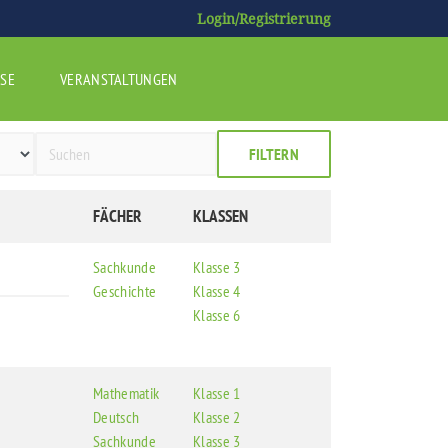
Login/Registrierung
SE
VERANSTALTUNGEN
FILTERN
FÄCHER
KLASSEN
Sachkunde
Klasse 3
Geschichte
Klasse 4
Klasse 6
Mathematik
Klasse 1
Deutsch
Klasse 2
Sachkunde
Klasse 3