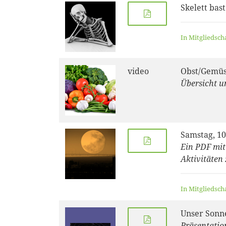
Skelett bas
In Mitgliedsch
video
Obst/Gemü
Übersicht u
Samstag, 1
Ein PDF mit
Aktivitäten 
In Mitgliedsch
Unser Sonn
Präsentatio