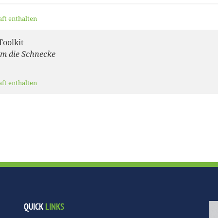
aft enthalten
oolkit
um die Schnecke
aft enthalten
QUICK
LINKS