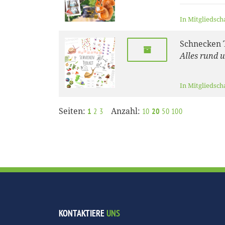
In Mitgliedsch
Schnecken T
Alles rund 
In Mitgliedsch
Seiten:
Anzahl:
1
2
3
10
20
50
100
KONTAKTIERE
UNS