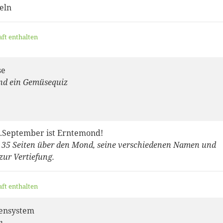
teln
aft enthalten
se
nd ein Gemüsequiz
0.September ist Erntemond!
 35 Seiten über den Mond, seine verschiedenen Namen und
zur Vertiefung.
aft enthalten
ensystem
n