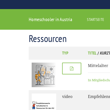
Homeschooler in Austria
STARTSEITE
Ressourcen
TYP
TITEL
/
KURZT
Mittelalter
In Mitgliedsch
video
Empfehlens